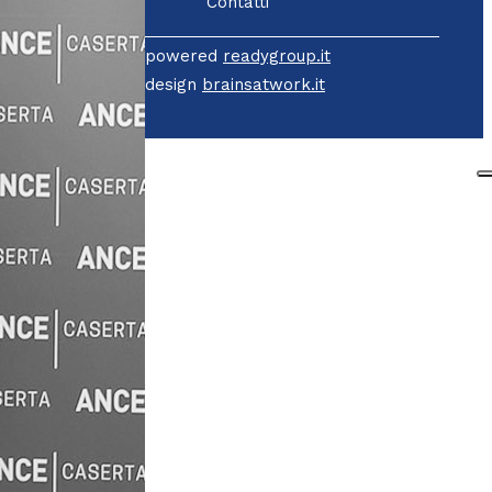
Contatti
powered
readygroup.it
design
brainsatwork.it